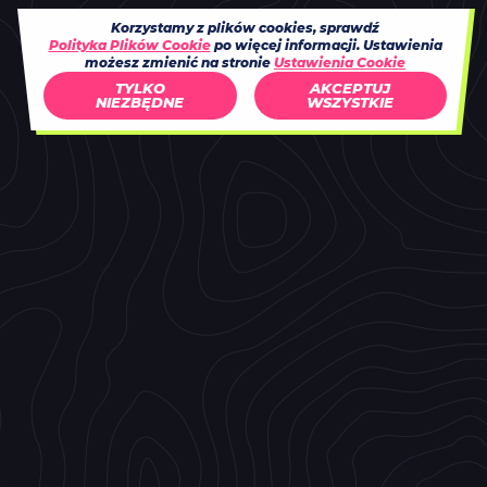
Korzystamy z plików cookies, sprawdź
Polityka Plików Cookie
po więcej informacji. Ustawienia
możesz zmienić na stronie
Ustawienia Cookie
TYLKO
AKCEPTUJ
NIEZBĘDNE
WSZYSTKIE