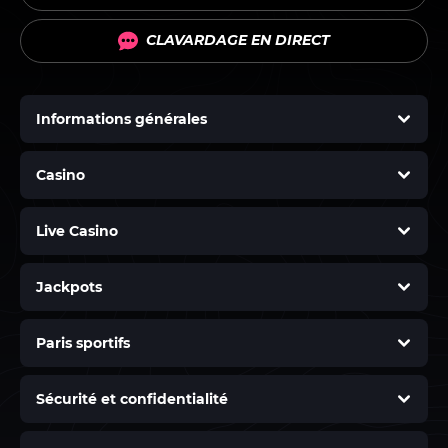
CLAVARDAGE EN DIRECT
Informations générales
Casino
Live Casino
Jackpots
Paris sportifs
Sécurité et confidentialité