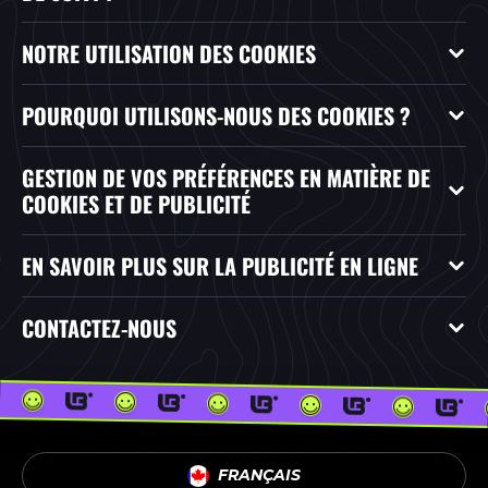
NOTRE UTILISATION DES COOKIES
POURQUOI UTILISONS-NOUS DES COOKIES ?
GESTION DE VOS PRÉFÉRENCES EN MATIÈRE DE
COOKIES ET DE PUBLICITÉ
EN SAVOIR PLUS SUR LA PUBLICITÉ EN LIGNE
CONTACTEZ-NOUS
FRANÇAIS